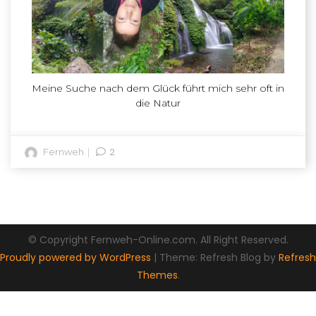
Meine Suche nach dem Glück führt mich sehr oft in
die Natur
2
Fernweh
© Copyright Fernweh-Online.com. All Right Reserved.
Proudly powered by WordPress
|
Theme: Refresh Blog by
Refresh
Themes
.